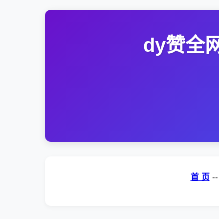
dy赞全
首 页
-