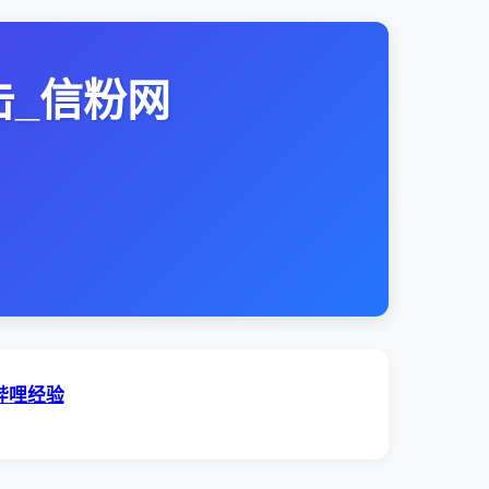
击_信粉网
哔哩经验