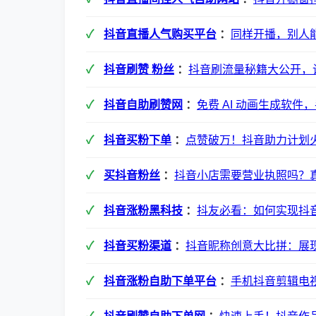
抖音直播人气购买平台
：
同样开播，别人
抖音刷赞 粉丝
：
抖音刷流量秘籍大公开，
抖音自助刷赞网
：
免费 AI 动画生成软件
抖音买粉下单
：
点赞破万！抖音助力计划
买抖音粉丝
：
抖音小店需要营业执照吗？
抖音涨粉黑科技
：
抖友必看：如何实现抖
抖音买粉渠道
：
抖音昵称创意大比拼：展
抖音涨粉自助下单平台
：
手机抖音剪辑电