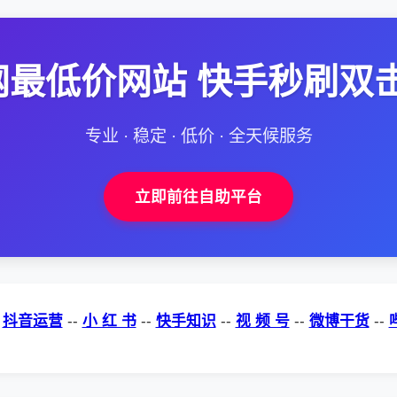
网最低价网站 快手秒刷双
专业 · 稳定 · 低价 · 全天候服务
立即前往自助平台
-
抖音运营
--
小 红 书
--
快手知识
--
视 频 号
--
微博干货
--